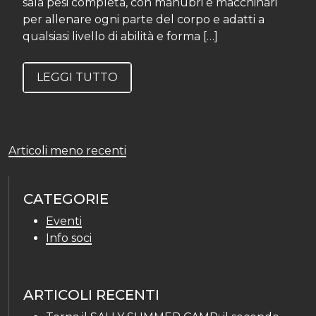
sala pesi completa, con manubri e macchinari
per allenare ogni parte del corpo e adatti a
qualsiasi livello di abilità e forma […]
LEGGI TUTTO
Navigazione
Articoli meno recenti
articoli
CATEGORIE
Eventi
Info soci
ARTICOLI RECENTI